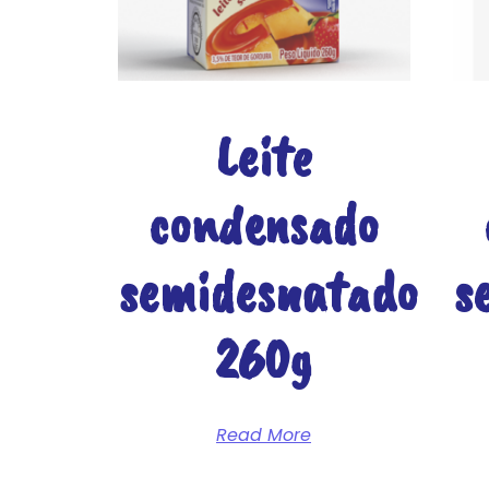
Leite
condensado
semidesnatado
s
260g
Read More