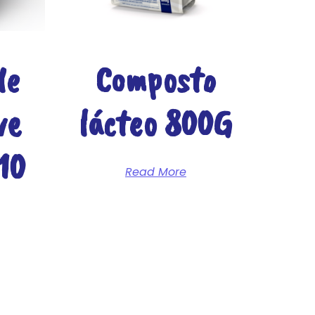
de
Composto
ve
lácteo 800G
10
Read More