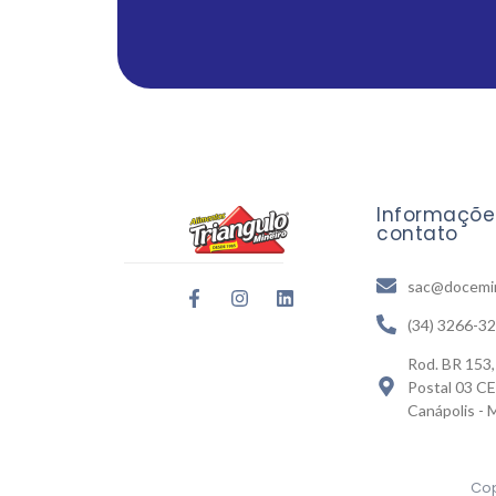
Informaçõe
contato
sac@docemin
(34) 3266-3
Rod. BR 153,
Postal 03 CE
Canápolis -
Cop