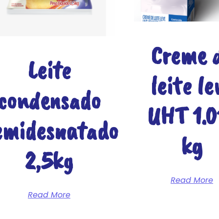
Creme 
Leite
leite le
condensado
UHT 1.0
emidesnatado
kg
2,5kg
Read More
Read More