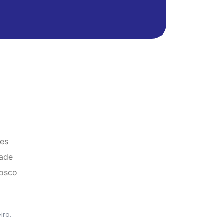
tes
dade
nosco
iro.