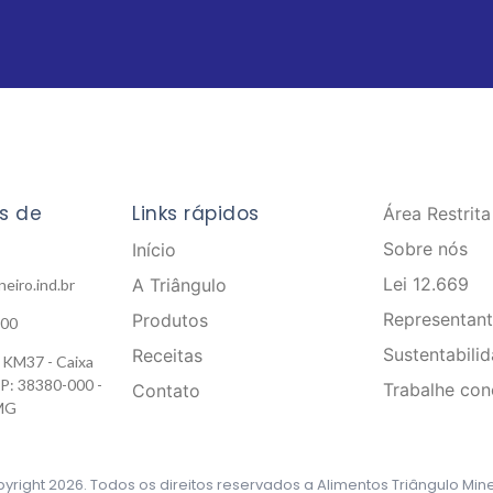
s de
Links rápidos
Área Restrita
Sobre nós
Início
Lei 12.669
A Triângulo
eiro.ind.br
Representan
Produtos
200
Sustentabili
Receitas
 KM37 - Caixa
P: 38380-000 -
Trabalhe co
Contato
 MG
yright 2026. Todos os direitos reservados a Alimentos Triângulo Mine