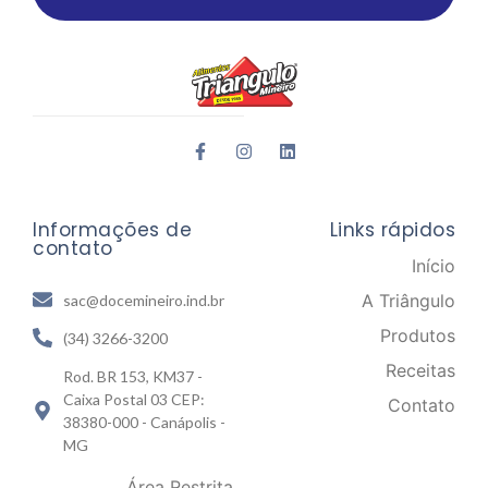
Informações de
Links rápidos
contato
Início
A Triângulo
sac@docemineiro.ind.br
Produtos
(34) 3266-3200
Receitas
Rod. BR 153, KM37 -
Caixa Postal 03 CEP:
Contato
38380-000 - Canápolis -
MG
Área Restrita