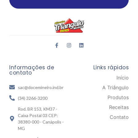
Informações de
Links rápidos
contato
Início
A Triângulo
sac@docemineiro.ind.br
Produtos
(34) 3266-3200
Receitas
Rod. BR 153, KM37 -
Caixa Postal 03 CEP:
Contato
38380-000 - Canápolis -
MG